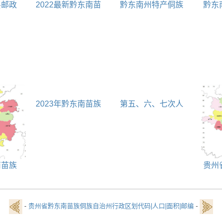
县邮政
2022最新黔东南苗
黔东南州特产侗族
黔东
表
族侗族自治州城市分
侗果简介
治州旅
级
2023年黔东南苗族
第五、六、七次人
侗族自治州普通高等
口普查黔东南苗族侗
学校名单 本科
族自治州人口
南苗族
贵州
平县行
侗族自
口|面
政区划
-
贵州省黔东南苗族侗族自治州行政区划代码|人口|面积|邮编
-