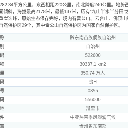
282.34平方公里，东西相距220公里，南北跨度240公里。地
倾斜，海拔最高2178米，最低137米，历有”九山半水半分田
重崖迭峰，原始生态保存完好，境内有雷公山、云台山、佛顶山
自然保护区29个，其中雷公山自然保护区为国家自然保护区。
称
黔东南苗族侗族自治州
别
自治州
码
522600
积
30337.1 km2
量
350.74 万人
码
贵H
号
0855
码
556000
地
凯里市
件
中亚热带季风湿润气候
置
贵州省东南部