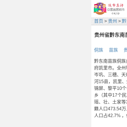
首页
>
贵州
>
黔
贵州省黔东南
侗族
苗族
黔东南苗族侗族
府凯里市。全州
岑巩、三穗、天
河15县，凯里
锦屏、黎平10个
乡（其中17个
瑶、壮、土家等3
籍人口473.5
人口占42.7% 