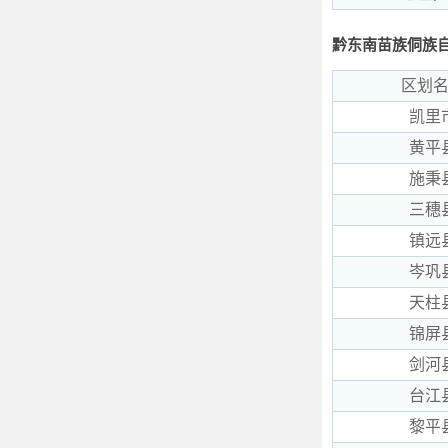
黔东南苗族侗族
区划
凯里
黄平
施秉
三穗
镇远
岑巩
天柱
锦屏
剑河
台江
黎平