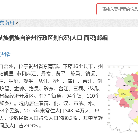
东南州
>
苗族侗族自治州行政区划代码|人口|面积|邮编
贵州省
自治州，位于贵州省东南部。下辖16个县市，州
辖凯里1市和麻江、丹寨、黄平、施秉、镇远、
柱、锦屏、黎平、从江、榕江、雷山、台江、剑
、炉碧、金钟、洛贯、黔东、台江、三穗、岑巩、
省级经济开发区。有7个街道，94个镇，110个
民族乡）。境内居住着苗、侗、汉、布依、水、
3个民族，2015年末常住人口348.54万人，户
4万人，少数民族人口占总人口的80.2% ，其中苗族
，侗族人口占29.9% 。