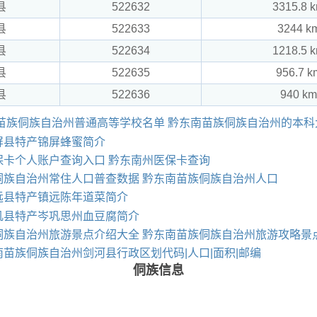
县
522632
3315.8 
县
522633
3244 k
县
522634
1218.5 
县
522635
956.7 k
县
522636
940 k
南苗族侗族自治州普通高等学校名单 黔东南苗族侗族自治州的本
屏县特产锦屏蜂蜜简介
保卡个人账户查询入口 黔东南州医保卡查询
侗族自治州常住人口普查数据 黔东南苗族侗族自治州人口
远县特产镇远陈年道菜简介
巩县特产岑巩思州血豆腐简介
侗族自治州旅游景点介绍大全 黔东南苗族侗族自治州旅游攻略景
苗族侗族自治州剑河县行政区划代码|人口|面积|邮编
侗族信息