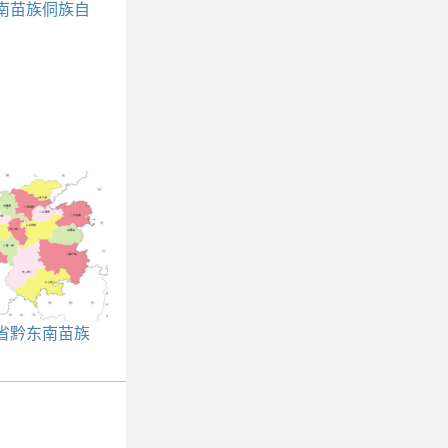
南苗族侗族自
游景点大全介
绍
省黔东南苗族
治州三穗县行
代码|人口|面
积|邮编