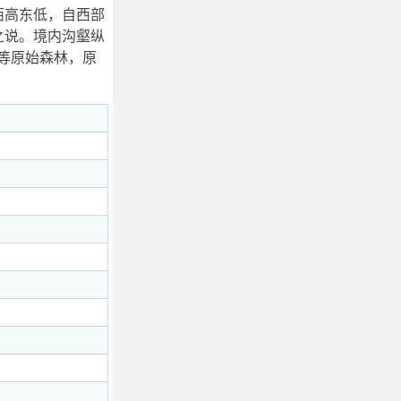
势西高东低，自西部
”之说。境内沟壑纵
等原始森林，原