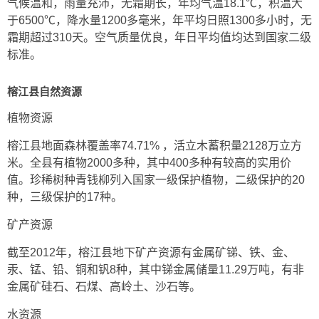
气候温和，雨量充沛，无霜期长，年均气温18.1℃，积温大
于6500℃，降水量1200多毫米，年平均日照1300多小时，无
霜期超过310天。空气质量优良，年日平均值均达到国家二级
标准。
榕江县自然资源
植物资源
榕江县地面森林覆盖率74.71% ，活立木蓄积量2128万立方
米。全县有植物2000多种，其中400多种有较高的实用价
值。珍稀树种青钱柳列入国家一级保护植物，二级保护的20
种，三级保护的17种。
矿产资源
截至2012年，榕江县地下矿产资源有金属矿锑、铁、金、
汞、锰、铅、铜和钒8种，其中锑金属储量11.29万吨，有非
金属矿硅石、石煤、高岭土、沙石等。
水资源