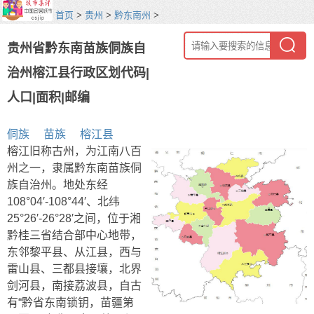
首页
>
贵州
>
黔东南州
>
贵州省黔东南苗族侗族自
治州榕江县行政区划代码|
人口|面积|邮编
侗族
苗族
榕江县
榕江旧称古州，为江南八百
州之一，隶属黔东南苗族侗
族自治州。地处东经
108°04′-108°44′、北纬
25°26′-26°28′之间，位于湘
黔桂三省结合部中心地带，
东邻黎平县、从江县，西与
雷山县、三都县接壤，北界
剑河县，南接荔波县，自古
有“黔省东南锁钥，苗疆第