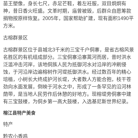
苗王塑像，身长七尺，赤足芒鞋，着左衽服，双目炯炯有
神，昔日香火旺盛。文革时期，庙曾被毁，后群众自愿筹款
捐物按原样恢复。2005年，国家帮助扩建，现有面积1490平
方米。
古榕群景区
古榕群景区位于县城北3千米的三宝千户侗寨，是省古榕风景
名胜区的有机组成部分。三宝侗寨沿寨蒿河而居，昔时洪水
泛滥冲击河岸，该地侗族人民为抵御河水对沿岸的冲刷侵
蚀，于河沿岸边遍榕树作河堤抵御洪水。经过数百年的精心
培植，小树长大终成护河长堤，大者数人方能合抱，枝干苍
劲向水面发展，倒映于河水之中，形成了一条罕见的沿河林
荫带，是当地人民劳作后休憩的好地方。现榕堤旁侗寨中建
有三宝鼓楼，为侗乡第一高大鼓楼，入选基尼斯世界纪录。
榕江县特产美食
特产
黔农小香鸡