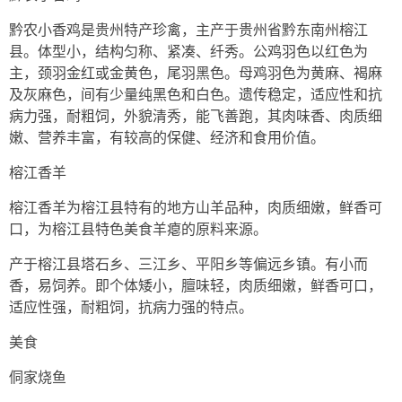
黔农小香鸡是贵州特产珍禽，主产于贵州省黔东南州榕江
县。体型小，结构匀称、紧凑、纤秀。公鸡羽色以红色为
主，颈羽金红或金黄色，尾羽黑色。母鸡羽色为黄麻、褐麻
及灰麻色，间有少量纯黑色和白色。遗传稳定，适应性和抗
病力强，耐粗饲，外貌清秀，能飞善跑，其肉味香、肉质细
嫩、营养丰富，有较高的保健、经济和食用价值。
榕江香羊
榕江香羊为榕江县特有的地方山羊品种，肉质细嫩，鲜香可
口，为榕江县特色美食羊瘪的原料来源。
产于榕江县塔石乡、三江乡、平阳乡等偏远乡镇。有小而
香，易饲养。即个体矮小，膻味轻，肉质细嫩，鲜香可口，
适应性强，耐粗饲，抗病力强的特点。
美食
侗家烧鱼