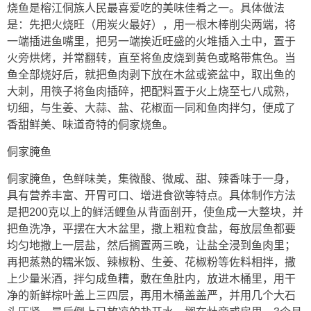
烧鱼是榕江侗族人民最喜爱吃的美味佳肴之一。具体做法
是：先把火烧旺（用炭火最好），用一根木棒削尖两端，将
一端插进鱼嘴里，把另一端挨近旺盛的火堆插入土中，置于
火旁烘烤，并常翻转，直至将鱼皮烧到黄色或略带焦色。当
鱼全部烧好后，就把鱼肉剥下放在木盆或瓷盆中，取出鱼的
大刺，用筷子将鱼肉插碎，把配料置于火上烧至七八成熟，
切细，与生姜、大蒜、盐、花椒面一同和鱼肉拌匀，便成了
香甜鲜美、味道奇特的侗家烧鱼。
侗家腌鱼
侗家腌鱼，色鲜味美，集微酸、微咸、甜、辣香味于一身，
具有营养丰富、开胃可口、增进食欲等特点。具体制作方法
是把200克以上的鲜活鲤鱼从背面剖开，使鱼成一大整块，并
把鱼洗净，平摆在大木盆里，撒上粗粒食盐，每放层鱼都要
均匀地撒上一层盐，然后搁置两三晚，让盐全浸到鱼肉里；
再把蒸熟的糯米饭、辣椒粉、生姜、花椒粉等佐料相拌，撒
上少量米酒，拌匀成鱼糟，敷在鱼肚内，放进木桶里，用干
净的新鲜棕叶盖上三四层，再用木桶盖盖严，并用几个大石