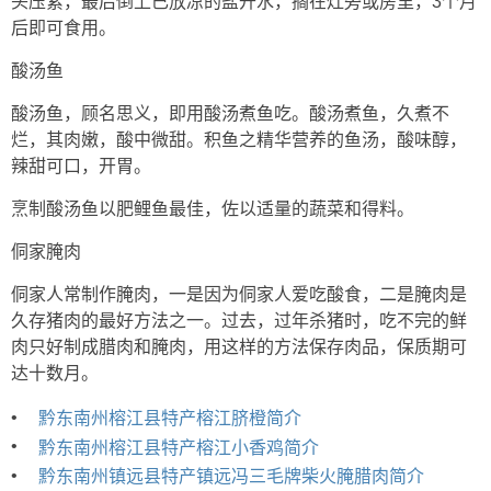
头压紧，最后倒上已放凉的盐开水，搁在灶旁或房里，3个月
后即可食用。
酸汤鱼
酸汤鱼，顾名思义，即用酸汤煮鱼吃。酸汤煮鱼，久煮不
烂，其肉嫩，酸中微甜。积鱼之精华营养的鱼汤，酸味醇，
辣甜可口，开胃。
烹制酸汤鱼以肥鲤鱼最佳，佐以适量的蔬菜和得料。
侗家腌肉
侗家人常制作腌肉，一是因为侗家人爱吃酸食，二是腌肉是
久存猪肉的最好方法之一。过去，过年杀猪时，吃不完的鲜
肉只好制成腊肉和腌肉，用这样的方法保存肉品，保质期可
达十数月。
•
黔东南州榕江县特产榕江脐橙简介
•
黔东南州榕江县特产榕江小香鸡简介
•
黔东南州镇远县特产镇远冯三毛牌柴火腌腊肉简介