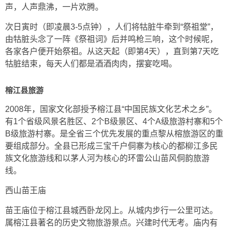
声，人声鼎沸，一片欢腾。
次日寅时（即凌晨3-5点钟），人们将牯脏牛牵到“祭祖堂”，
由牯脏头念了一阵《祭祖词》后并鸣枪三响，这个时候呢，
各家各户便开始祭祖。从这天起（即第4天），直到第7天吃
牯脏结束，每天人们都是酒酒肉肉，摆宴吃喝。
榕江县旅游
2008年，国家文化部授予榕江县“中国民族文化艺术之乡”。
有1个省级风景名胜区、2个B级景区、4个A级旅游村寨和5个
B级旅游村寨。是全省三个优先发展的重点黎从榕旅游区的重
要组成部分。全县已形成三宝千户侗寨为核心的都柳江多民
族文化旅游线和以茅人河为核心的环雷公山苗风侗韵旅游
线。
西山苗王庙
苗王庙位于榕江县城西卧龙冈上。从城内步行一公里可达。
属榕江县著名的历史文物旅游景点。兴建时代无考。庙内有