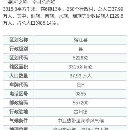
一要区”之称。全县总面积
3315.8平方千米，辖6镇13乡、268个行政村，总人口37.99
万人，其中，侗族、苗族、水族、瑶族等少数民族人口29.8
万人，占总人口的85.14% 。
区划名称
榕江县
行政级别
县
区划代码
522632
辖区面积
3315.8 km2
人口数量
37.99 万人
车牌代码
贵H
电话区号
0855
邮政编码
557200
行政驻地
古州镇
气候条件
中亚热带湿润季风气候
地理位置
贵州东南部，都柳江中上游