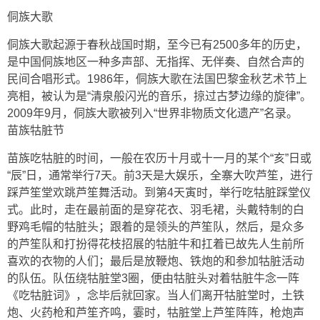
侗族大歌
侗族大歌起源于春秋战国时期，至今已有2500多年的历史，
是中国侗族地区一种多声部、无指挥、无伴奏、自然合声的
民间合唱形式。1986年，侗族大歌在法国巴黎金秋艺术节上
亮相，被认为是“清泉般闪光的音乐，掠过古梦边缘的旋律”。
2009年9月，侗族大歌被列入“世界非物质文化遗产”名录。
苗族牯脏节
苗族吃牯脏的时间，一般在农历十月或十一月的某个“亥”日或
“辰”日，通常举行7天。前3天是大娱乐，全寨大吹芦笙，进行
踩芦笙堂欢跳芦笙舞活动。到第4天寅时，举行吃牯脏踩堂仪
式。此时，走在最前面的是穿花衣、羽毛裙，头戴特制的白
野鸡毛帽的牯脏头；跟着的是领头的芦笙队，然后，是众多
的芦笙队和打扮得花枝招展的牯脏牛和扛着已故先人生前所
喜欢的衣物的人们；最后是放鞭炮、铁炮的和参加牯脏活动
的队伍。队伍绕牯脏堂3圈，便由牯脏头对着牯脏牛念一阵
《吃牯脏词》，念毕后就回家。当人们离开牯脏堂时，土铁
炮、火药枪和芦笙齐鸣，霎时，牯脏堂上芦笙阵阵，枪炮声