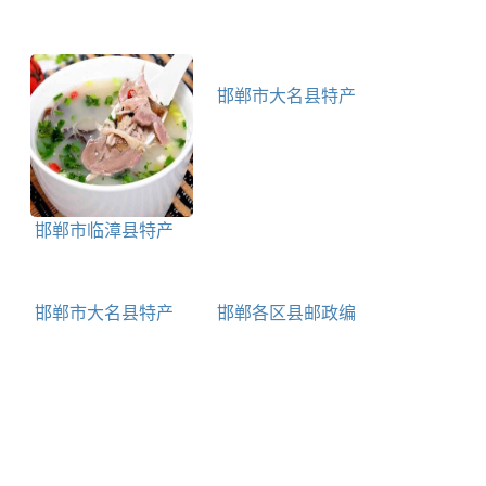
邯郸市大名县特产
大名县特产：馓简介
邯郸市临漳县特产
临漳羊汤简介
邯郸市大名县特产
邯郸各区县邮政编
大名县二毛烧鸡简介
码查询表